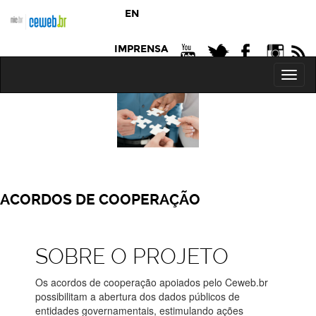
header
ir
EN
para
o
conteúdo
IMPRENSA
A
N
Toggl
R
naviga
ACORDOS DE COOPERAÇÃO
SOBRE O PROJETO
Os acordos de cooperação apoiados pelo Ceweb.br
possibilitam a abertura dos dados públicos de
entidades governamentais, estimulando ações