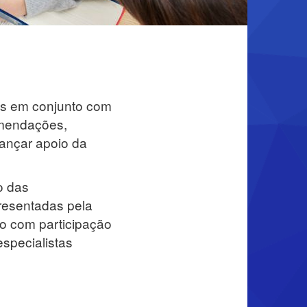
es em conjunto com
omendações,
cançar apoio da
o das
resentadas pela
o com participação
especialistas