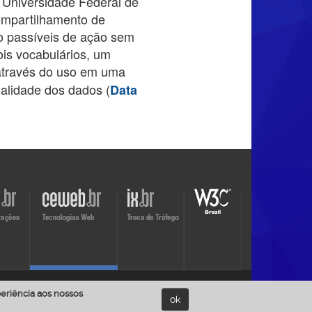
 Universidade Federal de
ompartilhamento de
o passíveis de ação sem
ois vocabulários, um
através do uso em uma
ualidade dos dados (
Data
Visite
Visite
o
o
site
site
do
do
ix.br
br
W3C.br
Política de Privacidade
eriência aos nossos
nte.
ok