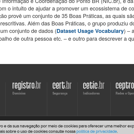
 Informação e Coordenação do Ponto BR (NIC.br), e da
 o intuito de ajudar a promover um ecossistema de c
o provê um conjunto de 35 Boas Práticas, as quais sã
escritivas. Além das Boas Práticas, o grupo produziu d
 um conjunto de dados (
) – 
Dataset Usage Vocabulary
abalho de outra pessoa etc. – e outro para descrever a q
Visite
Visite
Visite
Visite
o
o
o
o
site
site
site
site
do
do
do
do
REGISTRO.br
CERT.br
Cetic.br
CEPTRO.
br está licenciado com a Licença
Creative Commons - Atribuição-CompartilhaIgual 4.0
ivo e da sua navegação por meio de cookies para oferecer uma melhor exp
/ou restrições adicionais específicas estejam claramente explícitas na página corresponde
mais sobre o uso de cookies consulte nossa
política de privacidade
.