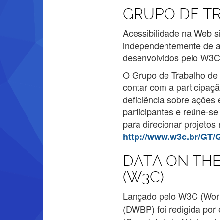
Projeto
GRUPO DE TR
Adicionas
Acessibilidade na Web si
independentemente de al
desenvolvidos pelo W3C
O Grupo de Trabalho de 
contar com a participaç
deficiência sobre ações 
participantes e reúne-s
para direcionar projetos
http://www.w3c.br/GT/
DATA ON TH
(W3C)
Lançado pelo W3C (Wor
(DWBP) foi redigida por 