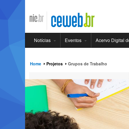
header
ir
para
o
conteúdo
Notícias
Eventos
Acervo Digital 
Home
Projetos
Grupos de Trabalho