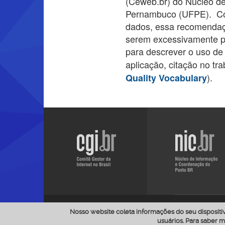
(Ceweb.br) do Núcleo de
Pernambuco (UFPE). Com
dados, essa recomendaçã
serem excessivamente pr
para descrever o uso de
aplicação, citação no tr
).
Quality Vocabulary
Visite
Visite
o
Visite
o
site
o
site
do
site
do
CGI.br
do
NIC.br
Ceweb
O conteúdo publicado no site CEWEB.
Nosso website coleta informações do seu disposit
Internacional
a menos que condições e
usuários. Para saber 